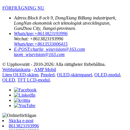
FÖRFRÅGNING NU
Adress:
Block 8 och 9, DongXiang BiBang industripark,
LongNan ekonomisk och teknologisk utvecklingszon,
GanZhou City, Jiangxi-provinsen.
WhatsApp:
+8613823193996
Wechat:
+8613823193996
WhatsApp:
+8613533006415
E-POST:
charlie_wisevision@163.com
taom_wisevision@163.com
© Upphovsrätt - 2010-2026: Alla rättigheter förbehållna.
Webbplatskarta
-
AMP Mobil
Liten OLED-skärm
,
Pmoled
,
OLED-skärmpanel
,
OLED-modul
,
OLED
,
TFT LCD-modul
,
Skicka e-post
8613823193996