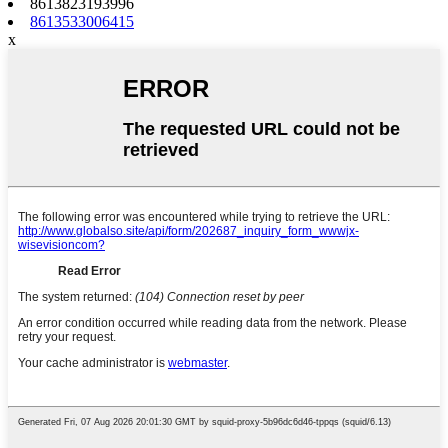
8613823193996
8613533006415
x