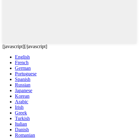
[javascript]
[/javascript]
English
French
German
Portuguese
Spanish
Russian
Japanese
Korean
Arabic
Irish
Greek
Turkish
Italian
Danish
Romanian