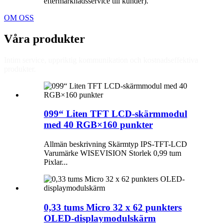
eftermarknadsservice till kunder).
OM OSS
Våra produkter
Intim service, uppriktig kommunikation och kostnadseffektiva
produkter.
099“ Liten TFT LCD-skärmmodul
med 40 RGB×160 punkter
Allmän beskrivning Skärmtyp IPS-TFT-LCD
Varumärke WISEVISION Storlek 0,99 tum
Pixlar...
0,33 tums Micro 32 x 62 punkters
OLED-displaymodulskärm